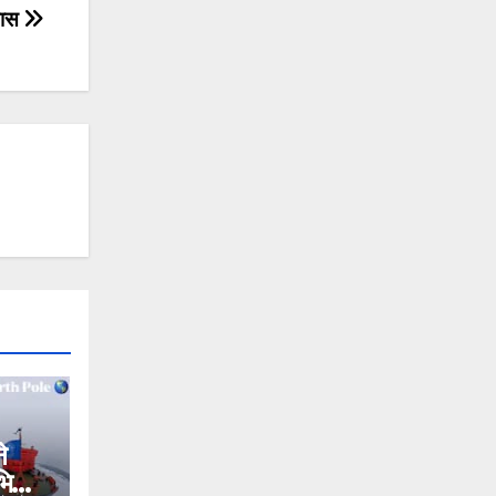
यास
े
अभियान