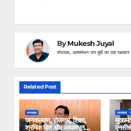
navigation
By
Mukesh Juyal
संपादक, आत्ममंथन जन मुद्दों का एक पक्षकार
Related Post
उत्तराखंड
उत्तराखंड
र
जनकल्याण, रोजगार, शिक्षा,
मुख्यमं
श्रमिक हित और आधारभूत
एनसीसी