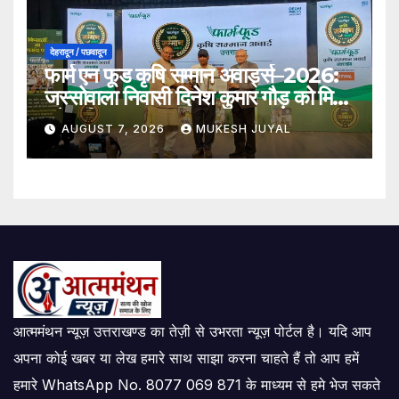
देहरादून / पछवादून
फार्म एन फूड कृषि सम्मान अवार्ड्स–2026:
जस्सोवाला निवासी दिनेश कुमार गौड़ को मिला
श्रेष्ठ किसान पुरस्कार
AUGUST 7, 2026
MUKESH JUYAL
आत्ममंथन न्यूज़ उत्तराखण्ड का तेज़ी से उभरता न्यूज़ पोर्टल है। यदि आप
अपना कोई खबर या लेख हमारे साथ साझा करना चाहते हैं तो आप हमें
हमारे WhatsApp No. 8077 069 871 के माध्यम से हमे भेज सकते