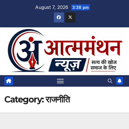
Skip
August 7, 2026
3:38 pm
to
content
Category:
राजनीति