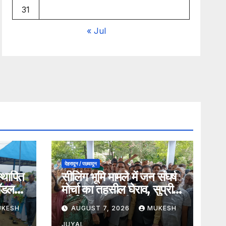
31
« Jul
देहरादून / पछवादून
स्थापित
सीलिंग भूमि मामले में जन संघर्ष
मॉडल
मोर्चा का तहसील घेराव, सुप्रीम
 भारत–
कोर्ट के आदेश की अवहेलना का
UKESH
AUGUST 7, 2026
MUKESH
ेगा बल
लगाया आरोप
JUYAL