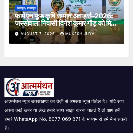
देहरादून / पछवादून
फार्म एन फूड कृषि सम्मान अवार्ड्स–2026:
जस्सोवाला निवासी दिनेश कुमार गौड़ को मिला
श्रेष्ठ किसान पुरस्कार
AUGUST 7, 2026
MUKESH JUYAL
आत्ममंथन न्यूज़ उत्तराखण्ड का तेज़ी से उभरता न्यूज़ पोर्टल है। यदि आप
अपना कोई खबर या लेख हमारे साथ साझा करना चाहते हैं तो आप हमें
हमारे WhatsApp No. 8077 069 871 के माध्यम से हमे भेज सकते
हैं।