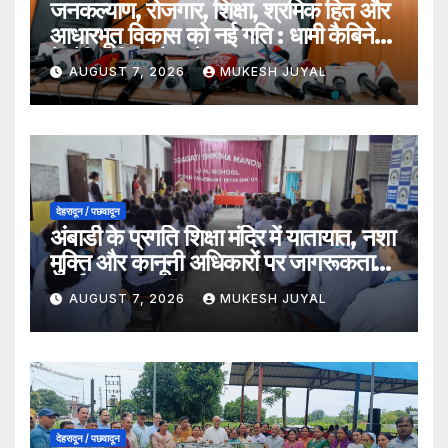
जनकल्याण, रोजगार, शिक्षा, श्रमिक हित और
आधारभूत विकास को नई गति : धामी कैबिनेट
के ऐतिहासिक फैसले
AUGUST 7, 2026
MUKESH JUYAL
देहरादून / पछवादून
अंबाडी के प्रगति शिक्षा मंदिर में यातायात, नशा
मुक्ति और कानूनी अधिकारों पर जागरूकता
कार्यक्रम
AUGUST 7, 2026
MUKESH JUYAL
देहरादून / पछवादून