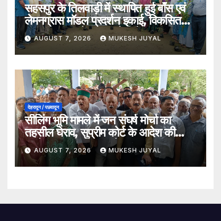
सहसपुर के तिलवाड़ी में स्थापित हुई बाँस एवं
लेमनग्रास मॉडल प्रदर्शन इकाई, विकसित
भारत–2047 के लक्ष्य को मिलेगा बल
AUGUST 7, 2026
MUKESH JUYAL
देहरादून / पछवादून
सीलिंग भूमि मामले में जन संघर्ष मोर्चा का
तहसील घेराव, सुप्रीम कोर्ट के आदेश की
अवहेलना का लगाया आरोप
AUGUST 7, 2026
MUKESH JUYAL