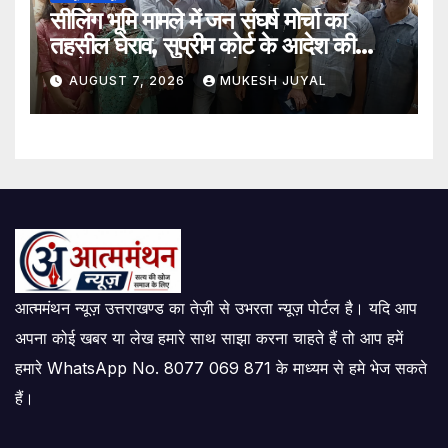
सीलिंग भूमि मामले में जन संघर्ष मोर्चा का
तहसील घेराव, सुप्रीम कोर्ट के आदेश की
अवहेलना का लगाया आरोप
AUGUST 7, 2026
MUKESH JUYAL
आत्ममंथन न्यूज़ उत्तराखण्ड का तेज़ी से उभरता न्यूज़ पोर्टल है। यदि आप
अपना कोई खबर या लेख हमारे साथ साझा करना चाहते हैं तो आप हमें
हमारे WhatsApp No. 8077 069 871 के माध्यम से हमे भेज सकते
हैं।