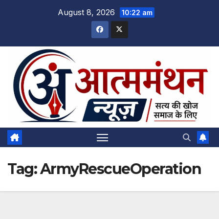
Skip
August 8, 2026
10:22 am
to
content
Tag:
ArmyRescueOperation