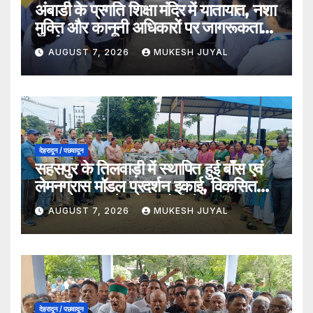
अंबाडी के प्रगति शिक्षा मंदिर में यातायात, नशा
मुक्ति और कानूनी अधिकारों पर जागरूकता
कार्यक्रम
AUGUST 7, 2026
MUKESH JUYAL
देहरादून / पछवादून
सहसपुर के तिलवाड़ी में स्थापित हुई बाँस एवं
लेमनग्रास मॉडल प्रदर्शन इकाई, विकसित
भारत–2047 के लक्ष्य को मिलेगा बल
AUGUST 7, 2026
MUKESH JUYAL
देहरादून / पछवादून