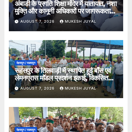
अंबाडी के प्रगति शिक्षा मंदिर में यातायात, नशा
मुक्ति और कानूनी अधिकारों पर जागरूकता
कार्यक्रम
AUGUST 7, 2026
MUKESH JUYAL
देहरादून / पछवादून
सहसपुर के तिलवाड़ी में स्थापित हुई बाँस एवं
लेमनग्रास मॉडल प्रदर्शन इकाई, विकसित
भारत–2047 के लक्ष्य को मिलेगा बल
AUGUST 7, 2026
MUKESH JUYAL
देहरादून / पछवादून