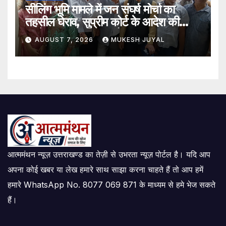
सीलिंग भूमि मामले में जन संघर्ष मोर्चा का
तहसील घेराव, सुप्रीम कोर्ट के आदेश की
अवहेलना का लगाया आरोप
AUGUST 7, 2026
MUKESH JUYAL
आत्ममंथन न्यूज़ उत्तराखण्ड का तेज़ी से उभरता न्यूज़ पोर्टल है। यदि आप
अपना कोई खबर या लेख हमारे साथ साझा करना चाहते हैं तो आप हमें
हमारे WhatsApp No. 8077 069 871 के माध्यम से हमे भेज सकते
हैं।