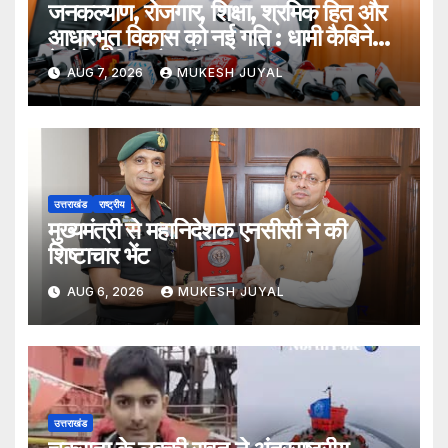
जनकल्याण, रोजगार, शिक्षा, श्रमिक हित और
आधारभूत विकास को नई गति : धामी कैबिनेट
के ऐतिहासिक फैसले
AUG 7, 2026
MUKESH JUYAL
उत्तराखंड
राष्ट्रीय
मुख्यमंत्री से महानिदेशक एनसीसी ने की
शिष्टाचार भेंट
AUG 6, 2026
MUKESH JUYAL
उत्तराखंड