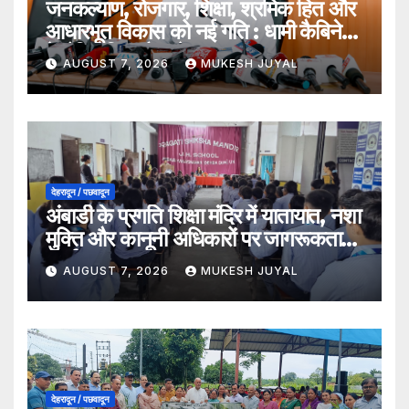
जनकल्याण, रोजगार, शिक्षा, श्रमिक हित और
आधारभूत विकास को नई गति : धामी कैबिनेट
के ऐतिहासिक फैसले
AUGUST 7, 2026
MUKESH JUYAL
देहरादून / पछवादून
अंबाडी के प्रगति शिक्षा मंदिर में यातायात, नशा
मुक्ति और कानूनी अधिकारों पर जागरूकता
कार्यक्रम
AUGUST 7, 2026
MUKESH JUYAL
देहरादून / पछवादून