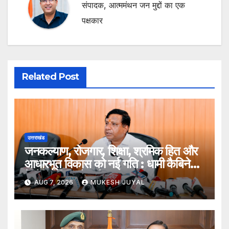
संपादक, आत्ममंथन जन मुद्दों का एक
पक्षकार
Related Post
उत्तराखंड
जनकल्याण, रोजगार, शिक्षा, श्रमिक हित और
आधारभूत विकास को नई गति : धामी कैबिनेट
के ऐतिहासिक फैसले
AUG 7, 2026
MUKESH JUYAL