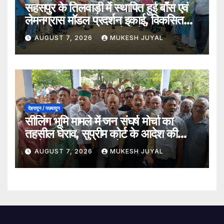
सहसपुर के तिलवाड़ी में स्थापित हुई बाँस एवं
लेमनग्रास मॉडल प्रदर्शन इकाई, विकसित
भारत–2047 के लक्ष्य को मिलेगा बल
AUGUST 7, 2026
MUKESH JUYAL
देहरादून / पछवादून
सीलिंग भूमि मामले में जन संघर्ष मोर्चा का
तहसील घेराव, सुप्रीम कोर्ट के आदेश की
अवहेलना का लगाया आरोप
AUGUST 7, 2026
MUKESH JUYAL