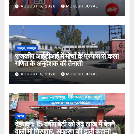
देश के एकमात्र छात्र प्रतिनिधि
AUGUST 6, 2026
MUKESH JUYAL
देहरादून / पछवादून
राजकीय आईटीआई में मोर्चा के प्रयास से कला
गणित के अनुदेशक की तैनाती
AUGUST 4, 2026
MUKESH JUYAL
अपराध
देहरादून: 15 वर्षीय बेटी को डेढ़ लाख में बेचने
वाली मां गिरफ्तार, अपहरण की झूठी कहानी का