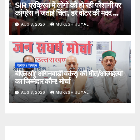
SIR प्रक्रिया में लोगों को हो रही परेशानी पर
कांग्रेस ने जताई चिंता, हर वोटर की मदद का
भरोसा: नवप्रभात
AUG 3, 2026
MUKESH JUYAL
देहरादून / पछवादून
बीएलओ( आंगनवाड़ी वर्कर) की मौत/आत्महत्या
का जिम्मेदार कौन! मोर्चा
AUG 3, 2026
MUKESH JUYAL