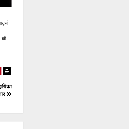
र्ट्स
च की
सहायिका
तार