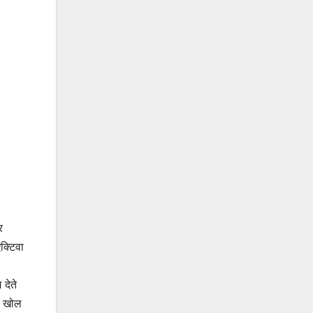
र
क्टिवा
देते
ं खोल